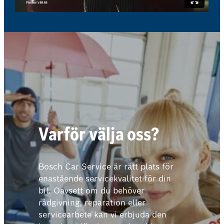
Varför välja oss?
Bosch Car Service är rätt plats för
enastående servicekvalitet för din
bil. Oavsett om du behöver
rådgivning, reparation eller
servicearbete kan vi erbjuda den