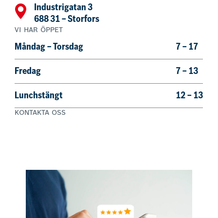
Industrigatan 3
688 31 – Storfors
VI HAR ÖPPET
Måndag – Torsdag
7 – 17
Fredag
7 – 13
Lunchstängt
12 – 13
KONTAKTA OSS
0550 – 622 83
Boka nu