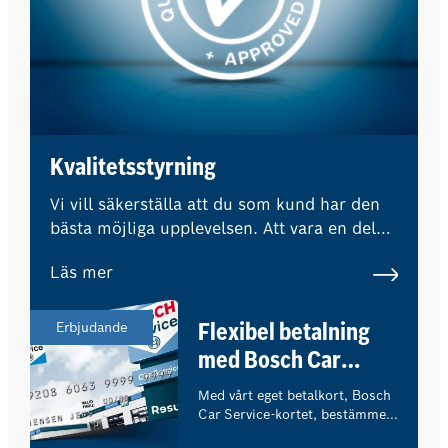
Kvalitetsstyrning
Vi vill säkerställa att du som kund har den
bästa möjliga upplevelsen. Att vara en del
av Bosch Car Service-nätverket innebär att
Läs mer
externa experter regelbundet övervakar
våra kvalitetsstandarder och procedurer.
Erbjudande
Flexibel betalning
med Bosch Car
Service-kortet
Med vårt eget betalkort, Bosch
Car Service-kortet, bestämmer
du själv hur du vill betala för