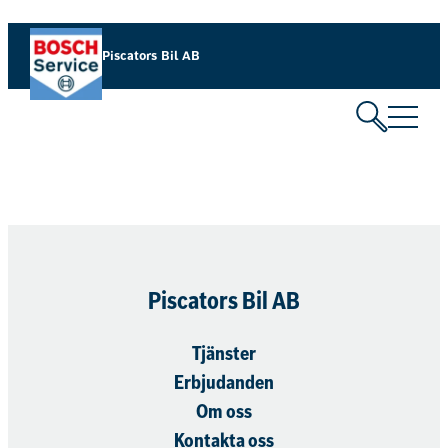
Hoppa
till
Piscators Bil AB
innehåll
Piscators Bil AB
Tjänster
Erbjudanden
Om oss
Kontakta oss